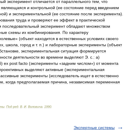
ный
эксперимент
отличается
от
параллельного
тем
,
что
,
являющаяся
и
контрольной
(
ее
состояние
перед
введением
ной
)
и
экспериментальной
(
ее
состояние
после
эксперимента
).
рования
труда
и
проверяют
ее
эффект
в
практической
и
последовательный
эксперимент
обладают
множеством
ные
схемы
их
комбинирования
.
По
характеру
полевые
» (
объект
находится
в
естественных
условиях
своего
ех
,
школа
,
город
и
т
.
п
.)
и
лабораторные
эксперименты
(
объект
бстановке
,
экспериментальная
ситуация
формируется
нности
деятельности
во
времени
выделяют
Э
.
с
.
:
а
)
б
)
ex
post
facto
(
эксперименты
«
задним
числом
»)
от
момента
проективных
выделяют
активные
(
экспериментальная
пассивные
эксперименты
(
исследователь
ищет
в
естественно
ие
,
когда
предполагаемая
причина
,
независимая
переменная
ины
.
Под
ред
.
В
.
И
.
Воловича
.
1990
.
Экспертные системы