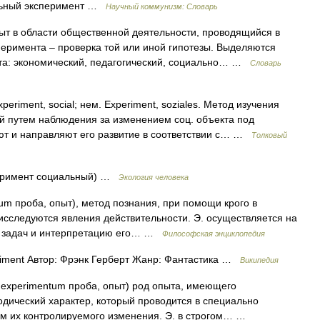
ьный эксперимент …
Научный коммунизм: Словарь
т в области общественной деятельности, проводящийся в
перимента – проверка той или иной гипотезы. Выделяются
та: экономический, педагогический, социально… …
Словарь
periment, social; нем. Experiment, soziales. Метод изучения
й путем наблюдения за изменением соц. объекта под
ют и направляют его развитие в соответствии с… …
Толковый
римент социальный) …
Экология человека
 проба, опыт), метод познания, при помощи крого в
сследуются явления действительности. Э. осуществляется на
у задач и интерпретацию его… …
Философская энциклопедия
iment Автор: Фрэнк Герберт Жанр: Фантастика …
Википедия
rimentum проба, опыт) род опыта, имеющего
дический характер, который проводится в специально
ем их контролируемого изменения. Э. в строгом… …