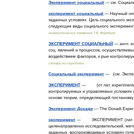
Эксперимент социальный
— см. Социал
эксперимент социальный
— Научный опы
заданных условиях. Цель социального экс
следующие виды социального эксперимен
лингвистических терминов Т.В. Жеребило
ЭКСПЕРИМЕНТ СОЦИАЛЬНЫЙ
— англ. ex
соц. явлений и процессов, осуществляемы
воздействием факторов, к рые контролиру
словарь по социологии
Социальный эксперимент
— (см. Экспе
ЭКСПЕРИМЕНТ
— (от лат. experimentum
контролируемых и управляемых условиях и
основе теории, определяющей постановк
Эксперимент Досади
— The Dosadi Exper
эксперимент
— ЭКСПЕРИМЕНТ (лат. expe
целенаправленно исследовательский, мето
заданных, воспроизводимых условиях пут