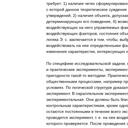
требует:
1
)
наличия
четко
сформулирован
с
которой
данное
теоретическое
суждение
утверждений
;
2
)
наличия
объекта
,
допуска
детерминирующих
его
поведение
,
б
)
возм
воздействующих
на
него
управляемых
фак
воздействующих
факторов
,
состояния
объ
логика
Э
.
с
.
заключается
в
том
,
чтобы
,
выб
воздействовать
на
нее
определенными
фа
изменения
характеристик
,
интересующих
По
специфике
исследовательской
задачи
,
и
практические
эксперименты
,
эксперимен
пригодности
такой
-
то
методики
.
Практичес
общественными
процессами
,
например
пр
условиях
.
По
логической
структуре
доказат
эксперимент
.
В
параллельном
эксперимен
экспериментальная
.
Они
должны
быть
бли
контрольным
характеристикам
,
кроме
одн
остаются
постоянными
в
течение
всего
эк
проводится
эксперимент
,
т
.
е
.
на
нее
возде
которого
проверяется
.
После
проведения