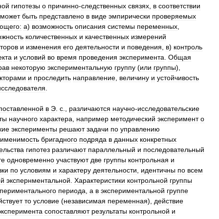
ной
гипотезы
о
причинно
-
следственных
связях
,
в
соответствии
может
быть
представлено
в
виде
эмпирически
проверяемых
ющего:
а
)
возможность
описания
системы
переменных
,
ожность
количественных
и
качественных
измерений
торов
и
изменения
его
деятельности
и
поведения
,
в
)
контроль
екта
и
условий
во
время
проведения
эксперимента
.
Общая
рав
некоторую
экспериментальную
группу
(
или
группы
),
кторами
и
проследить
направление
,
величину
и
устойчивость
исследователя
.
поставленной
в
Э
.
с
.,
различаются
научно
-
исследовательские
ты
научного
характера
,
например
методический
эксперимент
о
кие
эксперименты
решают
задачи
по
управлению
именимость
бригадного
подряда
в
данных
конкретных
ельства
гипотез
различают
параллельный
и
последовательный
те
одновременно
участвуют
две
группы
контрольная
и
зки
по
условиям
и
характеру
деятельности
,
идентичны
по
всем
ой
экспернментальной
.
Характеристики
контрольной
группы
спериментального
периода
,
а
в
экспериментальной
группе
йствует
то
условие
(
независимая
переменная
),
действие
эксперимента
сопоставляют
результаты
контрольной
и