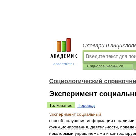
Словари и энциклоп
academic.ru
Социологический справочник
Социологический справочни
Эксперимент социаль
Толкование
Перевод
Эксперимент
социальный
способ
получения
информации
о
наличии
функционирования
,
деятельности
,
поведе
некоторыми
управляемыми
и
контролиру