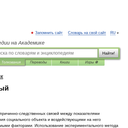
Запомнить сайт
Словарь на свой сайт
RU
едии на Академике
Найти!
Толкования
Переводы
Книги
Игры ⚽
к
ный
причинно
-
следственных
связей
между
показателями
ния
социального
объекта
и
воздействующими
на
него
емыми
факторами
.
Использование
экспериментального
метода