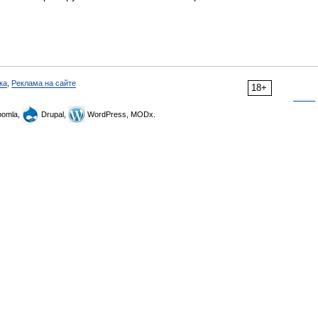
ка
,
Реклама на сайте
18+
omla,
Drupal,
WordPress, MODx.