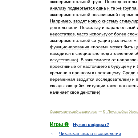
экспериментальной
групп
.
Последователь
анализу
подвергается
одна
и
та
же
группа
экспериментальной
независимой
перемен
Например
,
вводят
новую
систему
стимули
деятельности
.
Поскольку
и
параллельный
недостатков
,
часто
используют
более
слож
экспериментальной
ситуации
различают
«
функционирования
«
полем
»
может
быть
ц
находится
в
специально
подготовленной
о
искусственно
).
В
зависимости
от
направле
проективные
от
настоящего
к
будущему
и
времени
в
прошлом
к
настоящему
.
Среди
переменная
вводится
исследователем
)
и
складывающейся
ситуации
такое
положен
начинает
свое
действие
).
Социологический
справочник
. —
К
.
:
Политиздат
Укра
Игры ⚽
Нужен реферат?
Чикагская школа в социологии