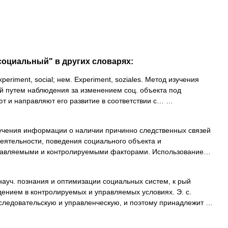
социальный" в других словарях:
periment, social; нем. Experiment, soziales. Метод изучения
й путем наблюдения за изменением соц. объекта под
ют и направляют его развитие в соответствии с… …
чения информации о наличии причинно следственных связей
еятельности, поведения социального объекта и
равляемыми и контролируемыми факторами. Использование…
ауч. познания и оптимизации социальных систем, к рый
дением в контролируемых и управляемых условиях. Э. с.
следовательскую и управленческую, и поэтому принадлежит …